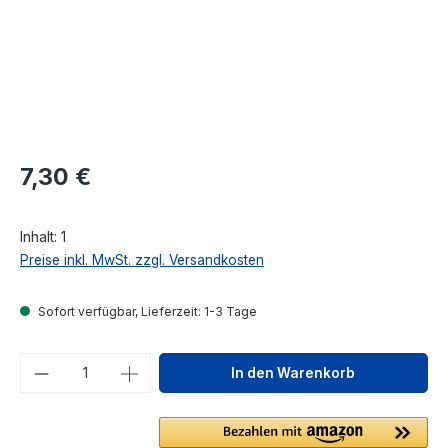
Regulärer Preis:
7,30 €
Inhalt:
1
Preise inkl. MwSt. zzgl. Versandkosten
Sofort verfügbar, Lieferzeit: 1-3 Tage
Produkt Anzahl: Gib den gewünschten We
In den Warenkorb