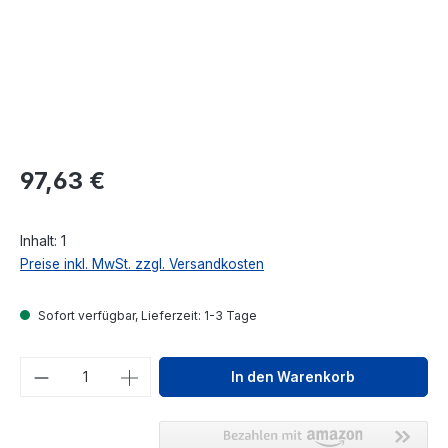
Regulärer Preis:
97,63 €
Inhalt:
1
Preise inkl. MwSt. zzgl. Versandkosten
Sofort verfügbar, Lieferzeit: 1-3 Tage
Produkt Anzahl: Gib den gewünschten We
In den Warenkorb