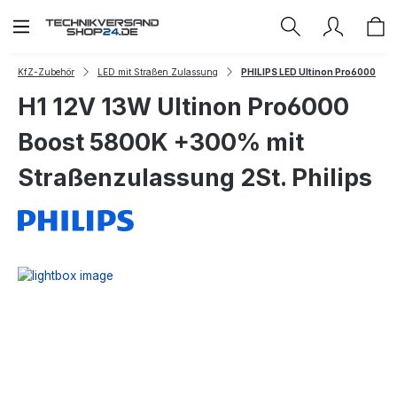
Zum Hauptinhalt springen
KfZ-Zubehör
LED mit Straßen Zulassung
PHILIPS LED Ultinon Pro6000
H1 12V 13W Ultinon Pro6000
Boost 5800K +300% mit
Straßenzulassung 2St. Philips