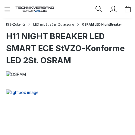
Zum Hauptinhalt springen
KfZ-Zubehör
LED mit Straßen Zulassung
OSRAM LED NightBreaker
H11 NIGHT BREAKER LED
SMART ECE StVZO-Konforme
LED 2St. OSRAM