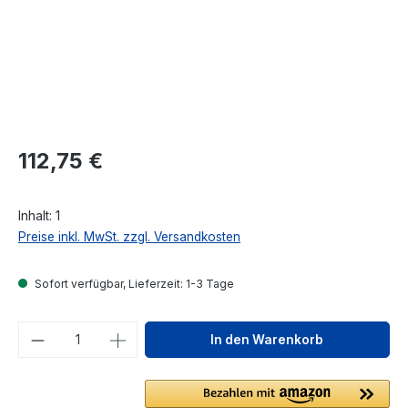
Regulärer Preis:
112,75 €
Inhalt:
1
Preise inkl. MwSt. zzgl. Versandkosten
Sofort verfügbar, Lieferzeit: 1-3 Tage
Produkt Anzahl: Gib den gewünschten We
In den Warenkorb