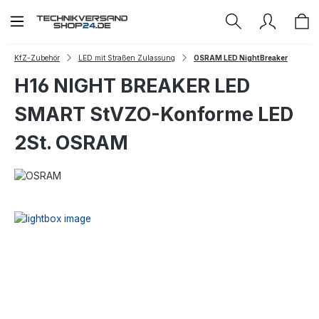
Zum Hauptinhalt springen
KfZ-Zubehör
LED mit Straßen Zulassung
OSRAM LED NightBreaker
H16 NIGHT BREAKER LED
SMART StVZO-Konforme LED
2St. OSRAM