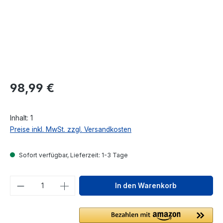
Regulärer Preis:
98,99 €
Inhalt:
1
Preise inkl. MwSt. zzgl. Versandkosten
Sofort verfügbar, Lieferzeit: 1-3 Tage
Produkt Anzahl: Gib den gewünschten We
In den Warenkorb