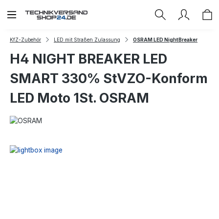
Zum Hauptinhalt springen
KfZ-Zubehör
LED mit Straßen Zulassung
OSRAM LED NightBreaker
H4 NIGHT BREAKER LED
SMART 330% StVZO-Konform
LED Moto 1St. OSRAM