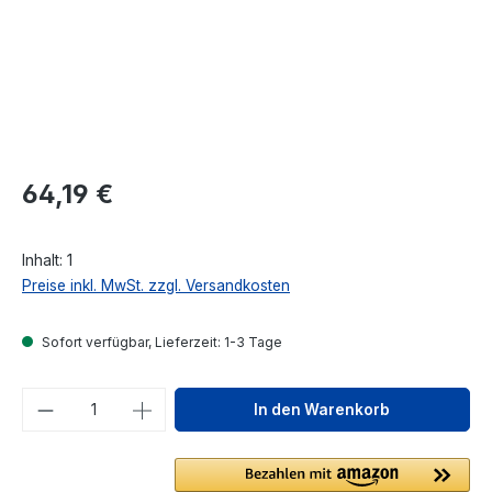
Regulärer Preis:
64,19 €
Inhalt:
1
Preise inkl. MwSt. zzgl. Versandkosten
Sofort verfügbar, Lieferzeit: 1-3 Tage
Produkt Anzahl: Gib den gewünschten We
In den Warenkorb