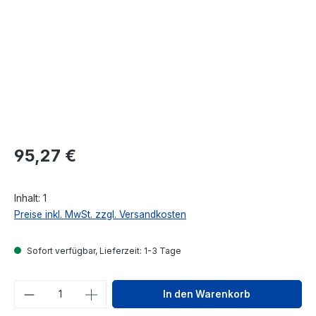
Regulärer Preis:
95,27 €
Inhalt:
1
Preise inkl. MwSt. zzgl. Versandkosten
Sofort verfügbar, Lieferzeit: 1-3 Tage
Produkt Anzahl: Gib den gewünschten We
In den Warenkorb