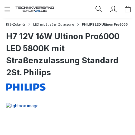
Zum Hauptinhalt springen
KfZ-Zubehör
LED mit Straßen Zulassung
PHILIPS LED Ultinon Pro6000
H7 12V 16W Ultinon Pro6000
LED 5800K mit
Straßenzulassung Standard
2St. Philips