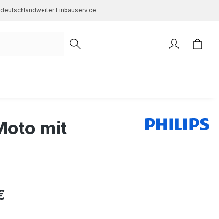
deutschlandweiter Einbauservice
oto mit
s:
€