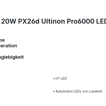
 20W PX26d Ultinon Pro6000 LE
pe
neration
glebigkeit
•
H7-LED
•
Automotive LEDs von Lumileds