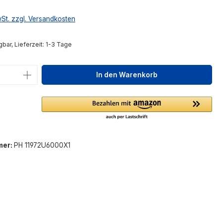
wSt. zzgl. Versandkosten
bar, Lieferzeit: 1-3 Tage
 Anzahl: Gib den gewünschten Wert ein 
In den Warenkorb
mer:
PH 11972U6000X1