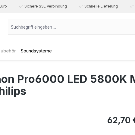
Euro
Sichere SSL Verbindung
Schnelle Lieferung
Zubehör
Soundsysteme
non Pro6000 LED 5800K M
ilips
Regulärer Prei
62,70 