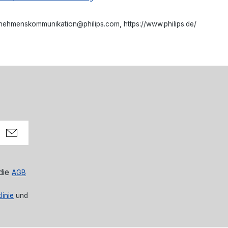
ehmenskommunikation@philips.com, https://www.philips.de/
die
AGB
linie
und