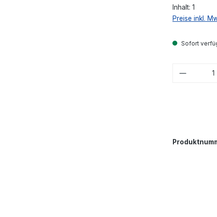
Inhalt:
1
Preise inkl. M
Sofort verfüg
Produkt
Produktnum