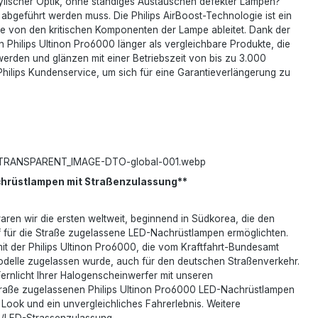
stylischer Optik, ohne ständiges Austauschen defekter Lampen?
geführt werden muss. Die Philips AirBoost-Technologie ist ein
me von den kritischen Komponenten der Lampe ableitet. Dank der
 Philips Ultinon Pro6000 länger als vergleichbare Produkte, die
erden und glänzen mit einer Betriebszeit von bis zu 3.000
hilips Kundenservice, um sich für eine Garantieverlängerung zu
hrüstlampen mit Straßenzulassung**
aren wir die ersten weltweit, beginnend in Südkorea, die den
für die Straße zugelassene LED-Nachrüstlampen ermöglichten.
 mit der Philips Ultinon Pro6000, die vom Kraftfahrt-Bundesamt
delle zugelassen wurde, auch für den deutschen Straßenverkehr.
ernlicht Ihrer Halogenscheinwerfer mit unseren
Straße zugelassenen Philips Ultinon Pro6000 LED-Nachrüstlampen
ook und ein unvergleichliches Fahrerlebnis. Weitere
de/LED-Strassenzulassung