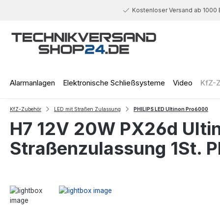
 Hauptinhalt springen
Zur Suche springen
Zur Hauptnavigation springen
Kostenloser Versand ab 1000 
Alarmanlagen
Elektronische Schließsysteme
Video
KfZ-
KfZ-Zubehör
LED mit Straßen Zulassung
PHILIPS LED Ultinon Pro6000
H7 12V 20W PX26d Ulti
Straßenzulassung 1St. Ph