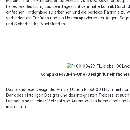
Mit einer hohen Farbtemperatur von bis zu 5.800 Kelvin erzeugt di
helles, weißes Licht, das dem Tageslicht sehr nahe kommt. Durch di
einfacher, Hindernisse zu erkennen und die perfekte Fahrlinie zu 
verhindert ein Ermüden und ein Überstrapazieren der Augen. So pr
und Sicherheit bei Nachtfahrten.
Kompaktes All-in-One-Design für einfaches
Das brandneue Design der Philips Ultinon Pro6000 LED nimmt nur 
Dank des einteiligen Designs und des integrierten Treibers ist auch
Lampen sind mit einer Vielzahl von Automodellen kompatibel und l
installieren.