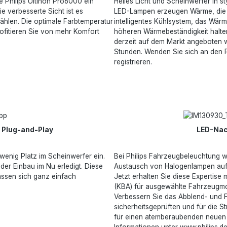
e Philips Ultinon Pro6000 ein
Helles Licht und Scheinwerfer in 
e verbesserte Sicht ist es
LED-Lampen erzeugen Wärme, die ab
wählen. Die optimale Farbtemperatur
intelligentes Kühlsystem, das Wär
ofitieren Sie von mehr Komfort
höheren Wärmebeständigkeit halten
derzeit auf dem Markt angeboten w
Stunden. Wenden Sie sich an den P
registrieren.
 Plug-and-Play
LED-Nac
wenig Platz im Scheinwerfer ein.
Bei Philips Fahrzeugbeleuchtung w
 der Einbau im Nu erledigt. Diese
Austausch von Halogenlampen auf 
assen sich ganz einfach
Jetzt erhalten Sie diese Expertise
(KBA) für ausgewählte Fahrzeugmo
Verbessern Sie das Abblend- und F
sicherheitsgeprüften und für die 
für einen atemberaubenden neuen L
Informationen unter www.philips.