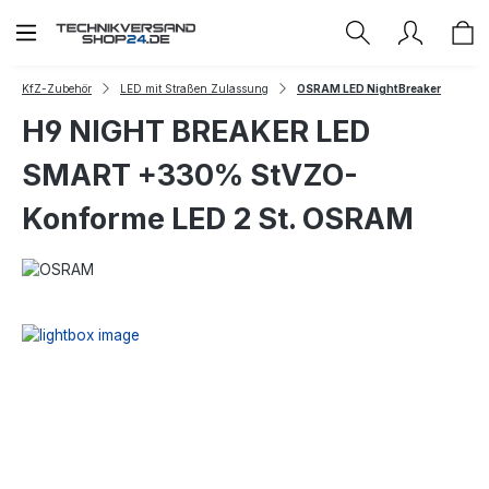
Zum Hauptinhalt springen
KfZ-Zubehör
LED mit Straßen Zulassung
OSRAM LED NightBreaker
H9 NIGHT BREAKER LED
SMART +330% StVZO-
Konforme LED 2 St. OSRAM