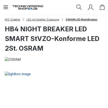
Zum Hauptinhalt springen
KfZ-Zubehör
LED mit Straßen Zulassung
OSRAM LED NightBreaker
HB4 NIGHT BREAKER LED
SMART StVZO-Konforme LED
2St. OSRAM