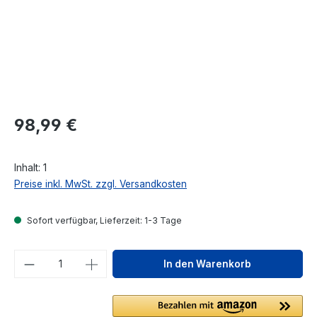
Regulärer Preis:
98,99 €
Inhalt:
1
Preise inkl. MwSt. zzgl. Versandkosten
Sofort verfügbar, Lieferzeit: 1-3 Tage
Produkt Anzahl: Gib den gewünschten We
In den Warenkorb