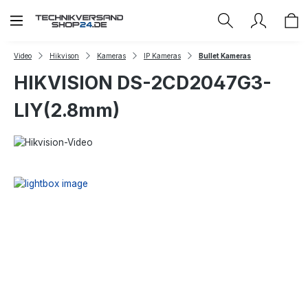
Zum Hauptinhalt springen
Video
Hikvison
Kameras
IP Kameras
Bullet Kameras
HIKVISION DS-2CD2047G3-
LIY(2.8mm)