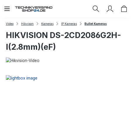
Zum Hauptinhalt springen
Video
Hikvison
Kameras
IP Kameras
Bullet Kameras
HIKVISION DS-2CD2086G2H-
I(2.8mm)(eF)