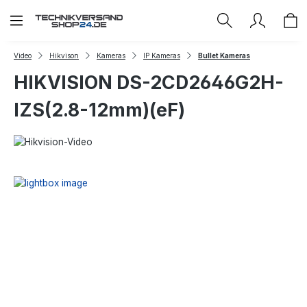
Zum Hauptinhalt springen
Video
Hikvison
Kameras
IP Kameras
Bullet Kameras
HIKVISION DS-2CD2646G2H-
IZS(2.8-12mm)(eF)