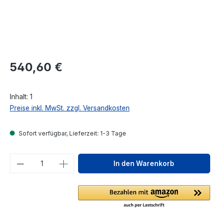
Regulärer Preis:
540,60 €
Inhalt:
1
Preise inkl. MwSt. zzgl. Versandkosten
Sofort verfügbar, Lieferzeit: 1-3 Tage
Produkt Anzahl: Gib den gewünschten We
In den Warenkorb