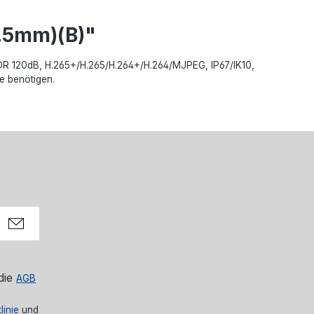
.5mm)(B)"
WDR 120dB, H.265+/H.265/H.264+/H.264/MJPEG, IP67/IK10,
e benötigen.
die
AGB
linie
und