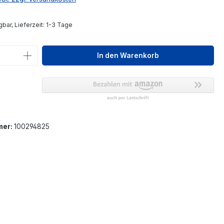
bar, Lieferzeit: 1-3 Tage
 Anzahl: Gib den gewünschten Wert ein 
In den Warenkorb
mer:
100294825