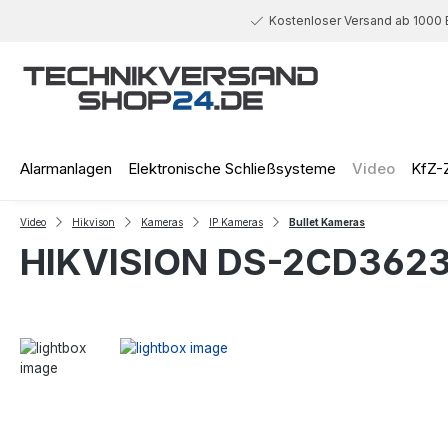
 Hauptinhalt springen
Zur Suche springen
Zur Hauptnavigation springen
Kostenloser Versand ab 1000 
Alarmanlagen
Elektronische Schließsysteme
Video
KfZ-
Video
Hikvison
Kameras
IP Kameras
Bullet Kameras
HIKVISION DS-2CD3623