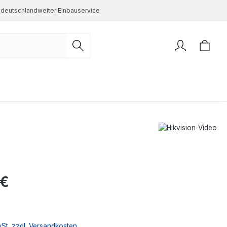
deutschlandweiter Einbauservice
s:
 €
wSt. zzgl. Versandkosten