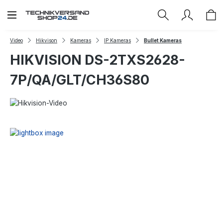
Zum Hauptinhalt springen
Video
Hikvison
Kameras
IP Kameras
Bullet Kameras
HIKVISION DS-2TXS2628-
7P/QA/GLT/CH36S80