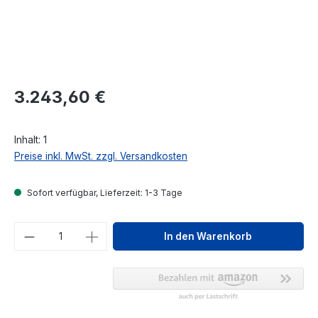
Regulärer Preis:
3.243,60 €
Inhalt:
1
Preise inkl. MwSt. zzgl. Versandkosten
Sofort verfügbar, Lieferzeit: 1-3 Tage
Produkt Anzahl: Gib den gewünschten We
In den Warenkorb