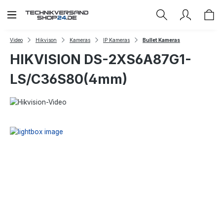
Zum Hauptinhalt springen
Video
Hikvison
Kameras
IP Kameras
Bullet Kameras
HIKVISION DS-2XS6A87G1-
LS/C36S80(4mm)