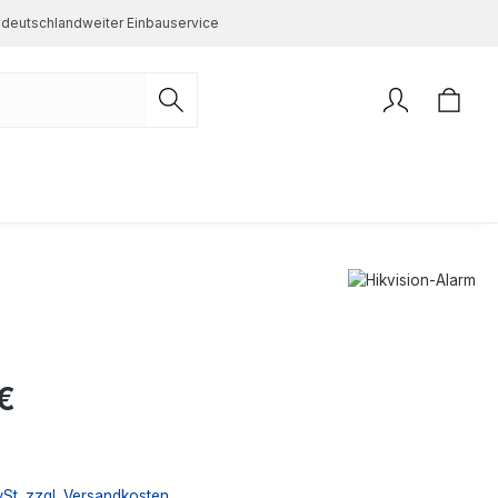
deutschlandweiter Einbauservice
s:
€
wSt. zzgl. Versandkosten