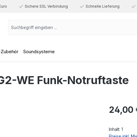
Euro
Sichere SSL Verbindung
Schnelle Lieferung
-Zubehör
Soundsysteme
2-WE Funk-Notruftaste
Regulärer Prei
24,00 
Inhalt:
1
Preise inkl. M