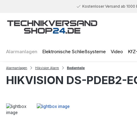
 Hauptinhalt springen
Zur Suche springen
Zur Hauptnavigation springen
Kostenloser Versand ab 1000 
Alarmanlagen
Elektronische Schließsysteme
Video
KfZ
Alarmanlagen
Hikvision Alarm
Bedienteile
HIKVISION DS-PDEB2-EG