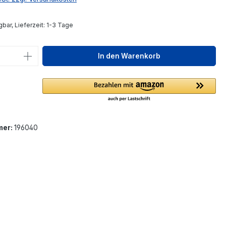
bar, Lieferzeit: 1-3 Tage
 Anzahl: Gib den gewünschten Wert ein 
In den Warenkorb
mer:
196040