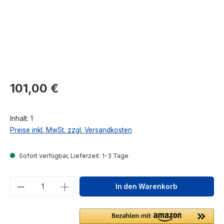
Regulärer Preis:
101,00 €
Inhalt:
1
Preise inkl. MwSt. zzgl. Versandkosten
Sofort verfügbar, Lieferzeit: 1-3 Tage
Produkt Anzahl: Gib den gewünschten We
In den Warenkorb