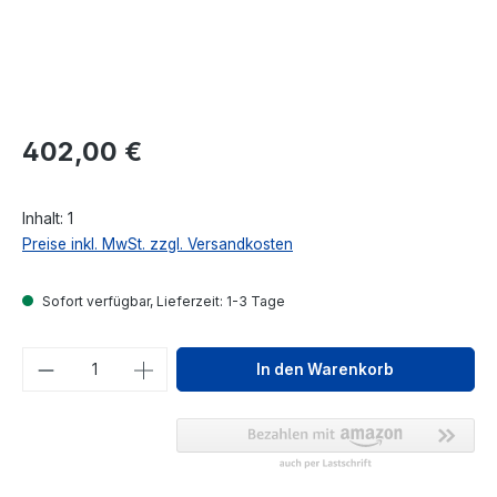
Regulärer Preis:
402,00 €
Inhalt:
1
Preise inkl. MwSt. zzgl. Versandkosten
Sofort verfügbar, Lieferzeit: 1-3 Tage
Produkt Anzahl: Gib den gewünschten We
In den Warenkorb