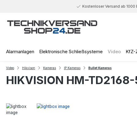
 Hauptinhalt springen
Zur Suche springen
Zur Hauptnavigation springen
Kostenloser Versand ab 1000 
Alarmanlagen
Elektronische Schließsysteme
Video
KfZ-
Video
Hikvison
Kameras
IP Kameras
Bullet Kameras
HIKVISION HM-TD2168-