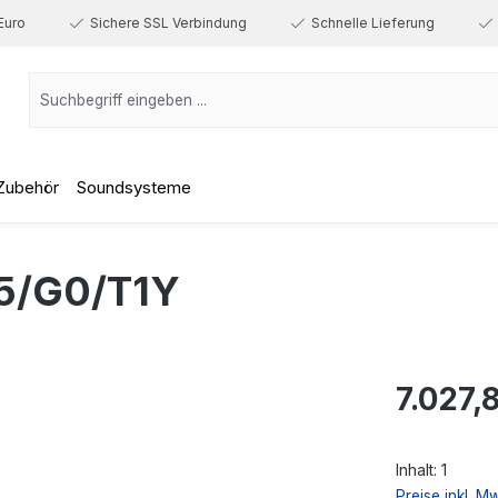
Euro
Sichere SSL Verbindung
Schnelle Lieferung
Zubehör
Soundsysteme
5/G0/T1Y
Regulärer Prei
7.027,
Inhalt:
1
Preise inkl. M