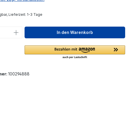
bar, Lieferzeit: 1-3 Tage
 Anzahl: Gib den gewünschten Wert ein 
In den Warenkorb
mer:
100294888