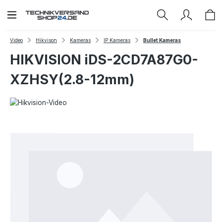
Zum Hauptinhalt springen
Video
Hikvison
Kameras
IP Kameras
Bullet Kameras
HIKVISION iDS-2CD7A87G0-
XZHSY(2.8-12mm)