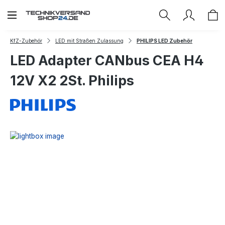
Zum Hauptinhalt springen
KfZ-Zubehör
LED mit Straßen Zulassung
PHILIPS LED Zubehör
LED Adapter CANbus CEA H4
12V X2 2St. Philips