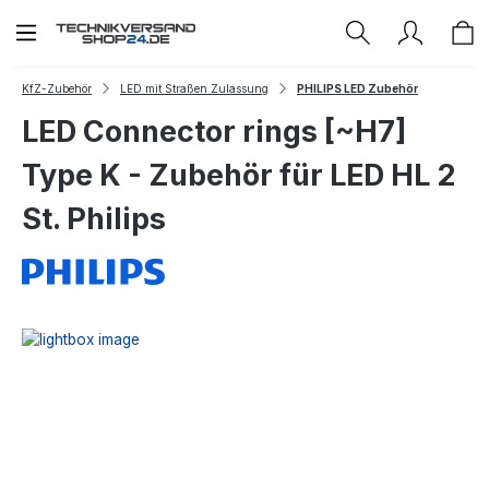
Zum Hauptinhalt springen
KfZ-Zubehör
LED mit Straßen Zulassung
PHILIPS LED Zubehör
LED Connector rings [~H7]
Type K - Zubehör für LED HL 2
St. Philips