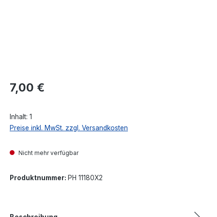
Regulärer Preis:
7,00 €
Inhalt:
1
Preise inkl. MwSt. zzgl. Versandkosten
Nicht mehr verfügbar
Produktnummer:
PH 11180X2
Beschreibung