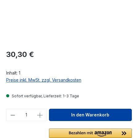
Regulärer Preis:
30,30 €
Inhalt:
1
Preise inkl. MwSt. zzgl. Versandkosten
Sofort verfügbar, Lieferzeit: 1-3 Tage
Produkt Anzahl: Gib den gewünschten We
In den Warenkorb