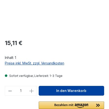
Regulärer Preis:
15,11 €
Inhalt:
1
Preise inkl. MwSt. zzgl. Versandkosten
Sofort verfügbar, Lieferzeit: 1-3 Tage
Produkt Anzahl: Gib den gewünschten We
In den Warenkorb