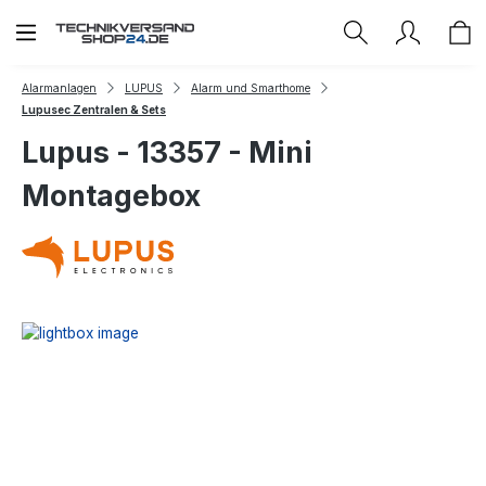
Zum Hauptinhalt springen
Alarmanlagen
LUPUS
Alarm und Smarthome
Lupusec Zentralen & Sets
Lupus - 13357 - Mini
Montagebox