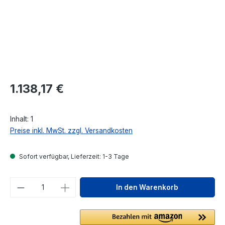
Regulärer Preis:
1.138,17 €
Inhalt:
1
Preise inkl. MwSt. zzgl. Versandkosten
Sofort verfügbar, Lieferzeit: 1-3 Tage
Produkt Anzahl: Gib den gewünschten We
In den Warenkorb