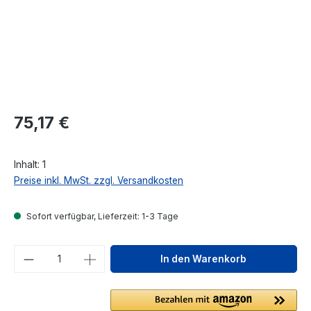
Regulärer Preis:
75,17 €
Inhalt:
1
Preise inkl. MwSt. zzgl. Versandkosten
Sofort verfügbar, Lieferzeit: 1-3 Tage
Produkt Anzahl: Gib den gewünschten We
In den Warenkorb