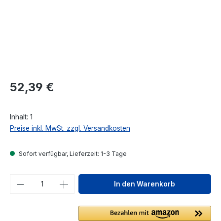
Regulärer Preis:
52,39 €
Inhalt:
1
Preise inkl. MwSt. zzgl. Versandkosten
Sofort verfügbar, Lieferzeit: 1-3 Tage
Produkt Anzahl: Gib den gewünschten We
In den Warenkorb