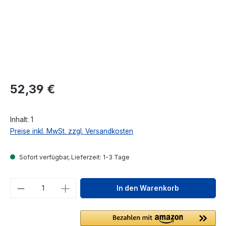
Regulärer Preis:
52,39 €
Inhalt:
1
Preise inkl. MwSt. zzgl. Versandkosten
Sofort verfügbar, Lieferzeit: 1-3 Tage
Produkt Anzahl: Gib den gewünschten We
In den Warenkorb