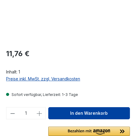
Regulärer Preis:
11,76 €
Inhalt:
1
Preise inkl. MwSt. zzgl. Versandkosten
Sofort verfügbar, Lieferzeit: 1-3 Tage
Produkt Anzahl: Gib den gewünschten We
In den Warenkorb