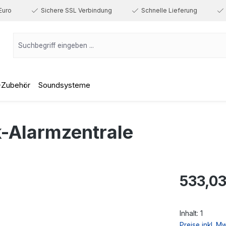
Euro
Sichere SSL Verbindung
Schnelle Lieferung
-Zubehör
Soundsysteme
k-Alarmzentrale
Regulärer Prei
533,03
Inhalt:
1
Preise inkl. M