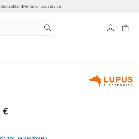
deutschlandweiter Einbauservice
s:
 €
wSt. zzgl. Versandkosten