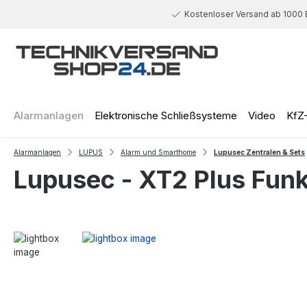
 Hauptinhalt springen
Zur Suche springen
Zur Hauptnavigation springen
Kostenloser Versand ab 1000 
Alarmanlagen
Elektronische Schließsysteme
Video
KfZ
Alarmanlagen
LUPUS
Alarm und Smarthome
Lupusec Zentralen & Sets
Lupusec - XT2 Plus Fun