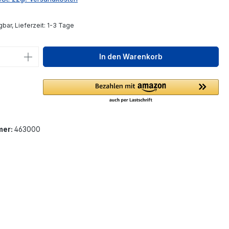
bar, Lieferzeit: 1-3 Tage
 Anzahl: Gib den gewünschten Wert ein 
In den Warenkorb
mer:
463000