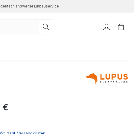
deutschlandweiter Einbauservice
s:
 €
wSt. zzgl. Versandkosten