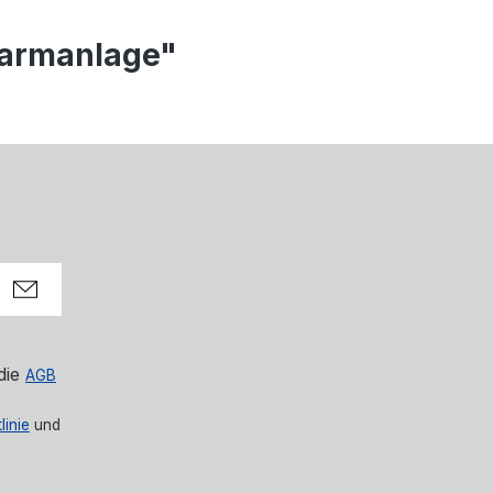
Alarmanlage"
die
AGB
linie
und