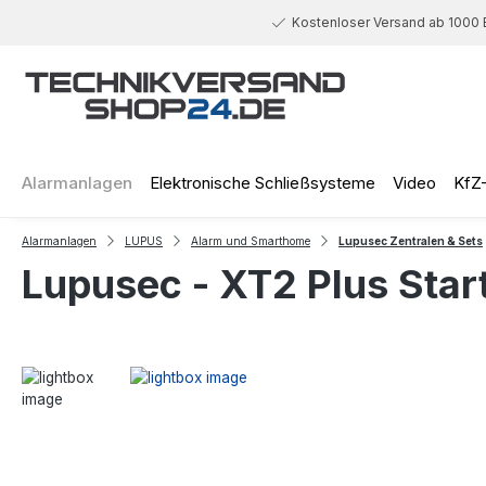
 Hauptinhalt springen
Zur Suche springen
Zur Hauptnavigation springen
Kostenloser Versand ab 1000 
Alarmanlagen
Elektronische Schließsysteme
Video
KfZ
Alarmanlagen
LUPUS
Alarm und Smarthome
Lupusec Zentralen & Sets
Lupusec - XT2 Plus Star