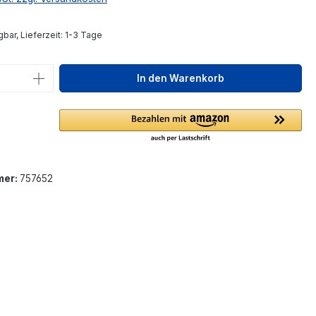
bar, Lieferzeit: 1-3 Tage
 Anzahl: Gib den gewünschten Wert ein 
In den Warenkorb
mer:
757652