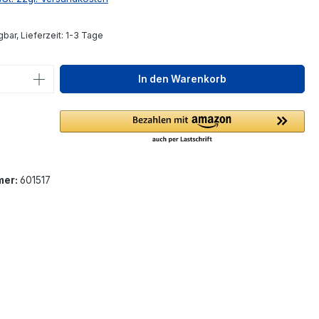
bar, Lieferzeit: 1-3 Tage
 Anzahl: Gib den gewünschten Wert ein 
In den Warenkorb
mer:
601517