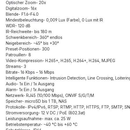
Optischer Zoom- 20x
Digitalzoom- 16x
Blende- F1.6–F4.0
Mindestbeleuchtung- 0,009 Lux (Farbe), 0 Lux mit IR
WDR- 120 dB
IR-Reichweite- bis 180 m
Schwenkbereich- 360° endlos
Neigebereich- −45° bis +30°
Preset-Positionen- 300
Patrouillen- 8
Video-Kompression- H.265+, H.265, H.264+, H.264, MJPEG
Streams- 3
Bitrate- 16 Kbps – 16 Mbps
Intelligente Funktionen- Intrusion Detection, Line Crossing, Loite
Audio- 1x Ein / 1x Ausgang
Alarm- 1x Ein / 1x Ausgang
Netzwerk- RJ45 (10/100 Mbps), ONVIF S/G/T/M
Speicher- microSD bis 1 TB, NAS
Protokolle- IPv4/IPv6, RTSP, RTMP, HTTP, HTTPS, FTP, SMTP, S
Stromversorgung- 12 V DC / PoE (802.3at)
Leistungsaufnahme- max. ca. 25 W
Betriebstemperatur- −40 °C bis +60 °C