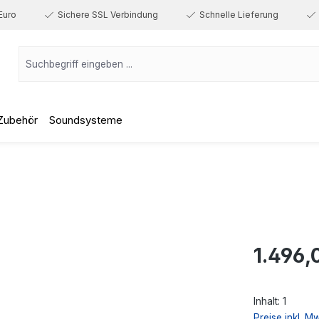
Euro
Sichere SSL Verbindung
Schnelle Lieferung
Zubehör
Soundsysteme
Regulärer Prei
1.496,
Inhalt:
1
Preise inkl. M