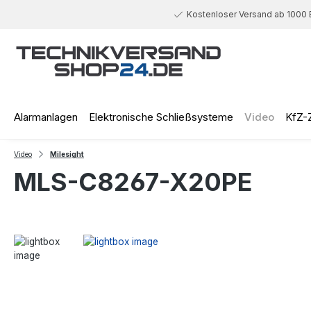
 Hauptinhalt springen
Zur Suche springen
Zur Hauptnavigation springen
Kostenloser Versand ab 1000 
Alarmanlagen
Elektronische Schließsysteme
Video
KfZ-
Video
Milesight
MLS-C8267-X20PE