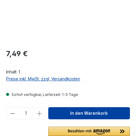
Regulärer Preis:
7,49 €
Inhalt:
1
Preise inkl. MwSt. zzgl. Versandkosten
Sofort verfügbar, Lieferzeit: 1-3 Tage
Produkt Anzahl: Gib den gewünschten We
In den Warenkorb