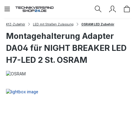
Zum Hauptinhalt springen
KfZ-Zubehör
LED mit Straßen Zulassung
OSRAM LED Zubehör
Montagehalterung Adapter
DA04 für NIGHT BREAKER LED
H7-LED 2 St. OSRAM