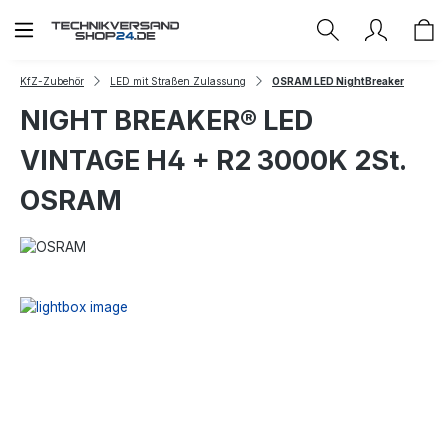
Zum Hauptinhalt springen
KfZ-Zubehör
LED mit Straßen Zulassung
OSRAM LED NightBreaker
NIGHT BREAKER® LED
VINTAGE H4 + R2 3000K 2St.
OSRAM