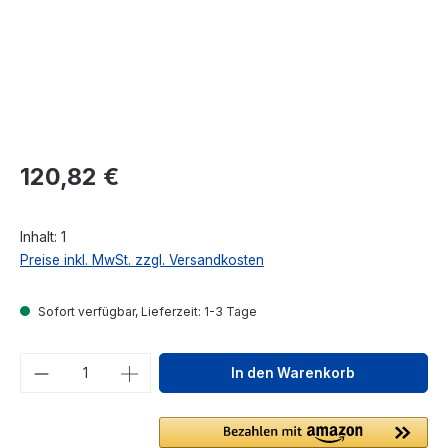
Regulärer Preis:
120,82 €
Inhalt:
1
Preise inkl. MwSt. zzgl. Versandkosten
Sofort verfügbar, Lieferzeit: 1-3 Tage
Produkt Anzahl: Gib den gewünschten We
In den Warenkorb