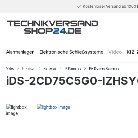
 Hauptinhalt springen
Zur Suche springen
Zur Hauptnavigation springen
Kostenloser Versand ab 1000 
Alarmanlagen
Elektronische Schließsysteme
Video
KfZ-
Video
Hikvison
Kameras
IP Kameras
Fix Domes Kameras
iDS-2CD75C5G0-IZHSY