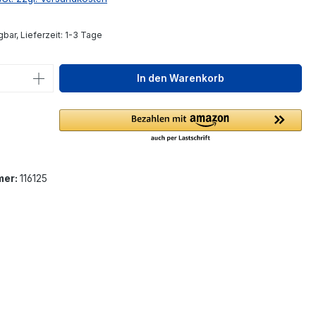
bar, Lieferzeit: 1-3 Tage
 Anzahl: Gib den gewünschten Wert ein 
In den Warenkorb
mer:
116125