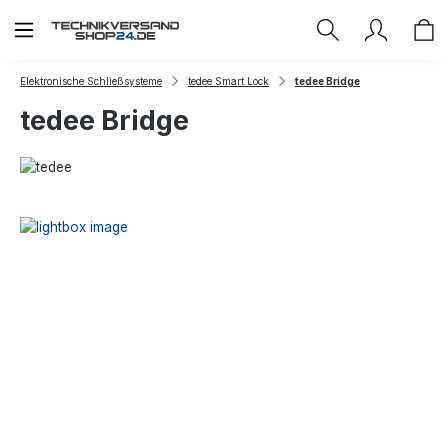
Zum Hauptinhalt springen
Elektronische Schließsysteme
tedee Smart Lock
tedee Bridge
tedee Bridge