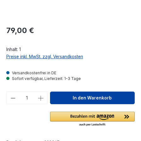
Regulärer Preis:
79,00 €
Inhalt:
1
Preise inkl. MwSt. zzgl. Versandkosten
Versandkostenfrei in DE
Sofort verfügbar, Lieferzeit: 1-3 Tage
Produkt Anzahl: Gib den gewünschten We
In den Warenkorb