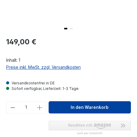
Regulärer Preis:
149,00 €
Inhalt:
1
Preise inkl. MwSt. zzgl. Versandkosten
Versandkostenfrei in DE
Sofort verfügbar, Lieferzeit: 1-3 Tage
Produkt Anzahl: Gib den gewünschten We
In den Warenkorb