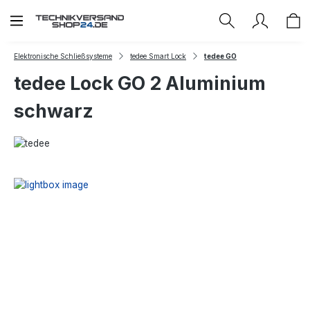
Zum Hauptinhalt springen
Elektronische Schließsysteme
tedee Smart Lock
tedee GO
tedee Lock GO 2 Aluminium
schwarz