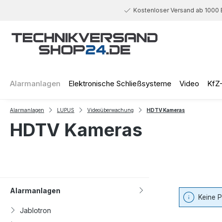
 Hauptinhalt springen
Zur Suche springen
Zur Hauptnavigation springen
Kostenloser Versand ab 1000 
Alarmanlagen
Elektronische Schließsysteme
Video
KfZ
Alarmanlagen
LUPUS
Videoüberwachung
HDTV Kameras
HDTV Kameras
Alarmanlagen
Keine 
Jablotron