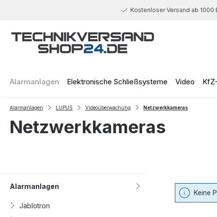
 Hauptinhalt springen
Zur Suche springen
Zur Hauptnavigation springen
Kostenloser Versand ab 1000 
Alarmanlagen
Elektronische Schließsysteme
Video
KfZ
Alarmanlagen
LUPUS
Videoüberwachung
Netzwerkkameras
Netzwerkkameras
Alarmanlagen
Keine 
Jablotron